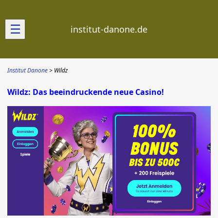
☰
institut-danone.de
Institut Danone
Wildz
Wildz: Das beeindruckende neue Casino!