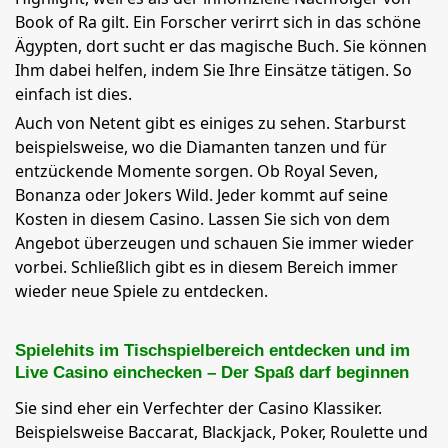
Book of Ra gilt. Ein Forscher verirrt sich in das schöne
Ägypten, dort sucht er das magische Buch. Sie können
Ihm dabei helfen, indem Sie Ihre Einsätze tätigen. So
einfach ist dies.
Auch von Netent gibt es einiges zu sehen. Starburst
beispielsweise, wo die Diamanten tanzen und für
entzückende Momente sorgen. Ob Royal Seven,
Bonanza oder Jokers Wild. Jeder kommt auf seine
Kosten in diesem Casino. Lassen Sie sich von dem
Angebot überzeugen und schauen Sie immer wieder
vorbei. Schließlich gibt es in diesem Bereich immer
wieder neue Spiele zu entdecken.
Spielehits im Tischspielbereich entdecken und im
Live Casino einchecken – Der Spaß darf beginnen
Sie sind eher ein Verfechter der Casino Klassiker.
Beispielsweise Baccarat, Blackjack, Poker, Roulette und