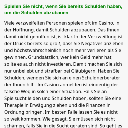
Spielen Sie nicht, wenn Sie bereits Schulden haben,
um die Schulden abzubauen
Viele verzweifelten Personen spielen oft im Casino, in
der Hoffnung, damit Schulden abzubauen. Das Ihnen
damit nicht geholfen ist, ist klar. In der Verzweiflung ist
der Druck bereits so groß, dass Sie Negatives anziehen
und höchstwahrscheinlich noch mehr verlieren als Sie
gewinnen. Grundsätzlich, wer kein Geld mehr hat,
sollte es auch nicht investieren. Damit machen Sie sich
nur unbeliebt und strafbar bei Gläubigern. Haben Sie
Schulden, wenden Sie sich an einen Schuldnerberater,
der Ihnen hilft. Im Casino anmelden ist eindeutig der
falsche Weg in solch einer Situation. Falls Sie an
Spielsucht leiden und Schulden haben, sollten Sie eine
Therapie in Erwägung ziehen und die Finanzen in
Ordnung bringen. Im besten Falle lassen Sie es nicht
so weit kommen. Wie gesagt, Sie müssen sich nicht
schämen, falls Sie in die Sucht geraten sind. So geht es