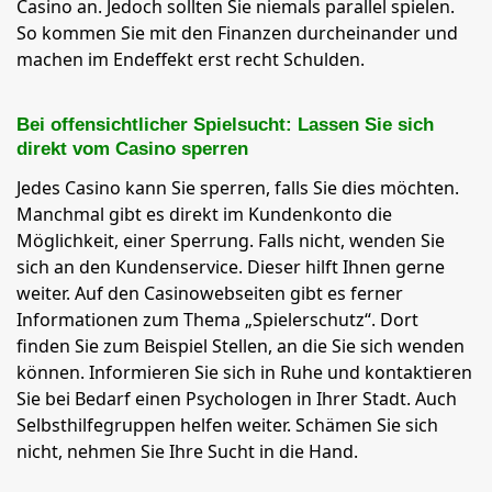
Casino an. Jedoch sollten Sie niemals parallel spielen.
So kommen Sie mit den Finanzen durcheinander und
machen im Endeffekt erst recht Schulden.
Bei offensichtlicher Spielsucht: Lassen Sie sich
direkt vom Casino sperren
Jedes Casino kann Sie sperren, falls Sie dies möchten.
Manchmal gibt es direkt im Kundenkonto die
Möglichkeit, einer Sperrung. Falls nicht, wenden Sie
sich an den Kundenservice. Dieser hilft Ihnen gerne
weiter. Auf den Casinowebseiten gibt es ferner
Informationen zum Thema „Spielerschutz“. Dort
finden Sie zum Beispiel Stellen, an die Sie sich wenden
können. Informieren Sie sich in Ruhe und kontaktieren
Sie bei Bedarf einen Psychologen in Ihrer Stadt. Auch
Selbsthilfegruppen helfen weiter. Schämen Sie sich
nicht, nehmen Sie Ihre Sucht in die Hand.