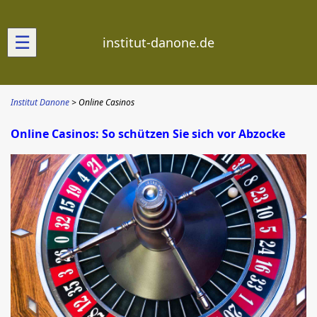
☰
institut-danone.de
Institut Danone
Online Casinos
Online Casinos: So schützen Sie sich vor Abzocke