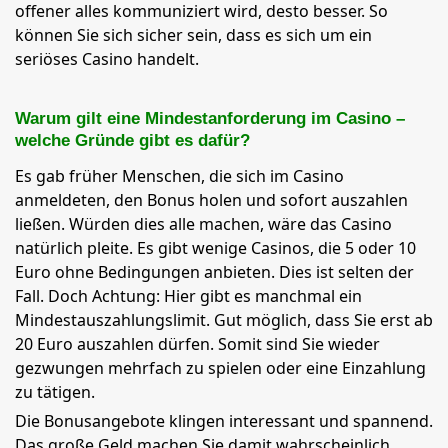
offener alles kommuniziert wird, desto besser. So
können Sie sich sicher sein, dass es sich um ein
seriöses Casino handelt.
Warum gilt eine Mindestanforderung im Casino –
welche Gründe gibt es dafür?
Es gab früher Menschen, die sich im Casino
anmeldeten, den Bonus holen und sofort auszahlen
ließen. Würden dies alle machen, wäre das Casino
natürlich pleite. Es gibt wenige Casinos, die 5 oder 10
Euro ohne Bedingungen anbieten. Dies ist selten der
Fall. Doch Achtung: Hier gibt es manchmal ein
Mindestauszahlungslimit. Gut möglich, dass Sie erst ab
20 Euro auszahlen dürfen. Somit sind Sie wieder
gezwungen mehrfach zu spielen oder eine Einzahlung
zu tätigen.
Die Bonusangebote klingen interessant und spannend.
Das große Geld machen Sie damit wahrscheinlich