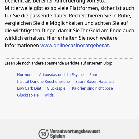
bedient, als bei einer Anforderung von 50x.
Mittlerweile gibt es so viele Plattformen, sicher ist auch
für Sie die passende dabei. Recherchieren Sie in Ruhe,
vergleichen Sie die Möglichkeiten und achten Sie auf
die wichtigsten Dinge, damit Sie Ihr Geld am Ende auch
wirklich erhalten. Hier erhalten Sie noch weitere
Informationen
www.onlinecasinoratgeber.at
.
Lesen Sie noch andere spannende Berichte auf unserem Blog:
Hormone
Adipositas und die Psyche
Sport
Institut Danone Knochenbrühe
Säure Basen Haushalt
Low Carb Diät
Glücksspiel
Kalorien sind nicht böse
Glücksspiele
Wildz