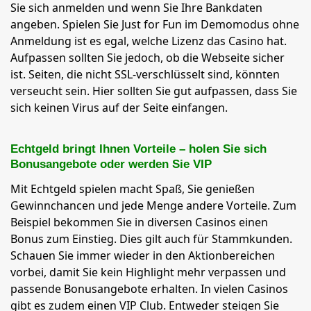
Sie sich anmelden und wenn Sie Ihre Bankdaten
angeben. Spielen Sie Just for Fun im Demomodus ohne
Anmeldung ist es egal, welche Lizenz das Casino hat.
Aufpassen sollten Sie jedoch, ob die Webseite sicher
ist. Seiten, die nicht SSL-verschlüsselt sind, könnten
verseucht sein. Hier sollten Sie gut aufpassen, dass Sie
sich keinen Virus auf der Seite einfangen.
Echtgeld bringt Ihnen Vorteile – holen Sie sich
Bonusangebote oder werden Sie VIP
Mit Echtgeld spielen macht Spaß, Sie genießen
Gewinnchancen und jede Menge andere Vorteile. Zum
Beispiel bekommen Sie in diversen Casinos einen
Bonus zum Einstieg. Dies gilt auch für Stammkunden.
Schauen Sie immer wieder in den Aktionbereichen
vorbei, damit Sie kein Highlight mehr verpassen und
passende Bonusangebote erhalten. In vielen Casinos
gibt es zudem einen VIP Club. Entweder steigen Sie