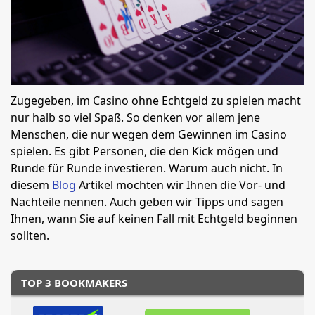
Zugegeben, im Casino ohne Echtgeld zu spielen macht
nur halb so viel Spaß. So denken vor allem jene
Menschen, die nur wegen dem Gewinnen im Casino
spielen. Es gibt Personen, die den Kick mögen und
Runde für Runde investieren. Warum auch nicht. In
diesem
Blog
Artikel möchten wir Ihnen die Vor- und
Nachteile nennen. Auch geben wir Tipps und sagen
Ihnen, wann Sie auf keinen Fall mit Echtgeld beginnen
sollten.
TOP 3 BOOKMAKERS