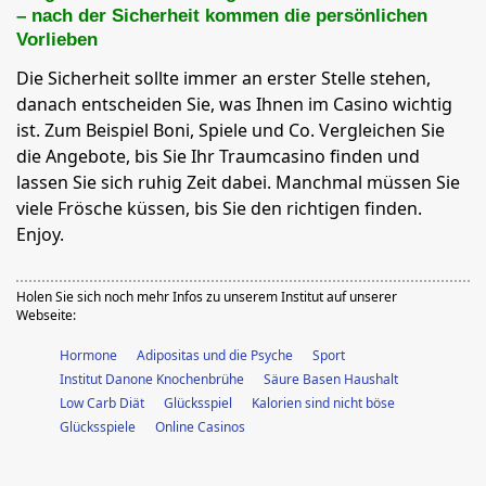
– nach der Sicherheit kommen die persönlichen
Vorlieben
Die Sicherheit sollte immer an erster Stelle stehen,
danach entscheiden Sie, was Ihnen im Casino wichtig
ist. Zum Beispiel Boni, Spiele und Co. Vergleichen Sie
die Angebote, bis Sie Ihr Traumcasino finden und
lassen Sie sich ruhig Zeit dabei. Manchmal müssen Sie
viele Frösche küssen, bis Sie den richtigen finden.
Enjoy.
Holen Sie sich noch mehr Infos zu unserem Institut auf unserer
Webseite:
Hormone
Adipositas und die Psyche
Sport
Institut Danone Knochenbrühe
Säure Basen Haushalt
Low Carb Diät
Glücksspiel
Kalorien sind nicht böse
Glücksspiele
Online Casinos