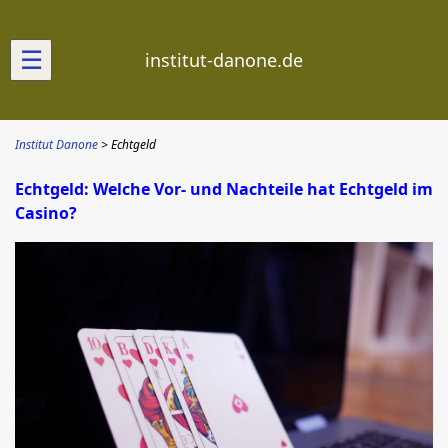
☰
institut-danone.de
Institut Danone
Echtgeld
Echtgeld: Welche Vor- und Nachteile hat Echtgeld im
Casino?