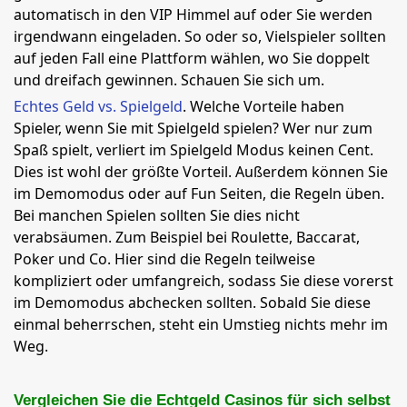
automatisch in den VIP Himmel auf oder Sie werden
irgendwann eingeladen. So oder so, Vielspieler sollten
auf jeden Fall eine Plattform wählen, wo Sie doppelt
und dreifach gewinnen. Schauen Sie sich um.
Echtes Geld vs. Spielgeld
. Welche Vorteile haben
Spieler, wenn Sie mit Spielgeld spielen? Wer nur zum
Spaß spielt, verliert im Spielgeld Modus keinen Cent.
Dies ist wohl der größte Vorteil. Außerdem können Sie
im Demomodus oder auf Fun Seiten, die Regeln üben.
Bei manchen Spielen sollten Sie dies nicht
verabsäumen. Zum Beispiel bei Roulette, Baccarat,
Poker und Co. Hier sind die Regeln teilweise
kompliziert oder umfangreich, sodass Sie diese vorerst
im Demomodus abchecken sollten. Sobald Sie diese
einmal beherrschen, steht ein Umstieg nichts mehr im
Weg.
Vergleichen Sie die Echtgeld Casinos für sich selbst